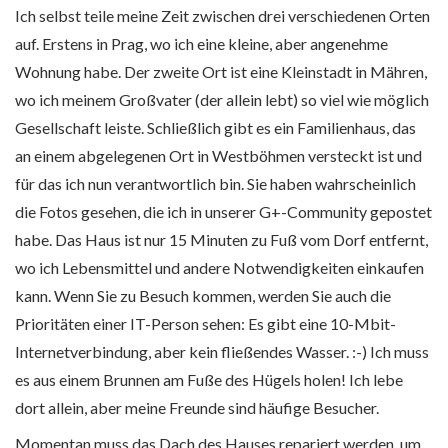
Ich selbst teile meine Zeit zwischen drei verschiedenen Orten
auf. Erstens in Prag, wo ich eine kleine, aber angenehme
Wohnung habe. Der zweite Ort ist eine Kleinstadt in Mähren,
wo ich meinem Großvater (der allein lebt) so viel wie möglich
Gesellschaft leiste. Schließlich gibt es ein Familienhaus, das
an einem abgelegenen Ort in Westböhmen versteckt ist und
für das ich nun verantwortlich bin. Sie haben wahrscheinlich
die Fotos gesehen, die ich in unserer G+-Community gepostet
habe. Das Haus ist nur 15 Minuten zu Fuß vom Dorf entfernt,
wo ich Lebensmittel und andere Notwendigkeiten einkaufen
kann. Wenn Sie zu Besuch kommen, werden Sie auch die
Prioritäten einer IT-Person sehen: Es gibt eine 10-Mbit-
Internetverbindung, aber kein fließendes Wasser. :-) Ich muss
es aus einem Brunnen am Fuße des Hügels holen! Ich lebe
dort allein, aber meine Freunde sind häufige Besucher.
Momentan muss das Dach des Hauses repariert werden, um