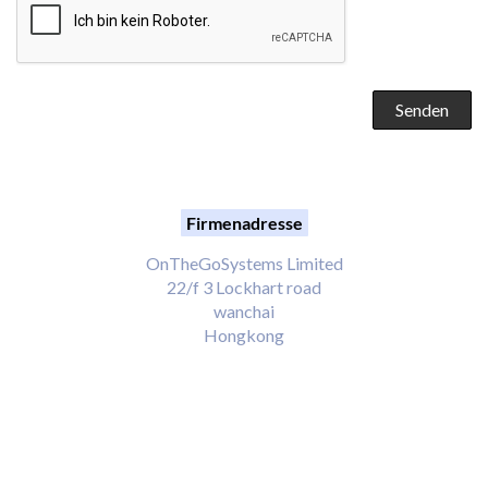
Firmenadresse
OnTheGoSystems Limited
22/f 3 Lockhart road
wanchai
Hongkong