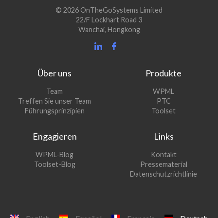
© 2026 OnTheGoSystems Limited
22/F Lockhart Road 3
Wanchai, Hongkong
Über uns
Produkte
(öffnet
Team
WPML
(öffnet
sich
Treffen Sie unser Team
PTC
sich
in
(öffnet
Führungsprinzipien
Toolset
in
einem
sich
einem
neuen
in
Engagieren
Links
neuen
Fenster)
einem
Fenster)
neuen
(öffnet
WPML-Blog
Kontakt
Fenster)
sich
(öffnet
Toolset-Blog
Pressematerial
in
sich
Datenschutzrichtlinie
einem
in
neuen
einem
Fenster)
neuen
Fenster)