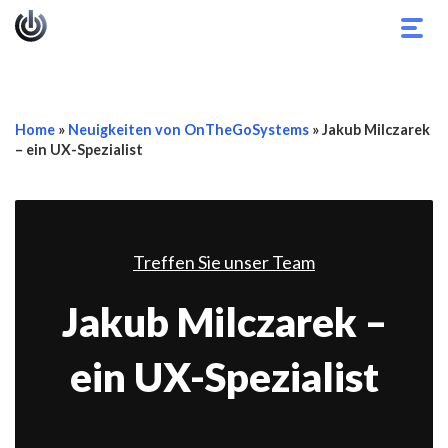
Navi
umsc
Home
»
Neuigkeiten von OnTheGoSystems
»
Jakub Milczarek
– ein UX-Spezialist
Treffen Sie unser Team
Jakub Milczarek –
ein UX-Spezialist