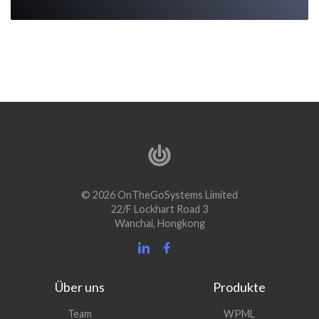
© 2026 OnTheGoSystems Limited
22/F Lockhart Road 3
Wanchai, Hongkong
Über uns
Produkte
(öffnet
Team
WPML