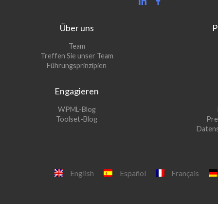
Über uns
P
Team
Treffen Sie unser Team
Führungsprinzipien
Engagieren
(öffnet
WPML-Blog
sich
(öffnet
Toolset-Blog
Pre
in
sich
Datens
einem
in
neuen
einem
Fenster)
neuen
Fenster)
English
Español
Français