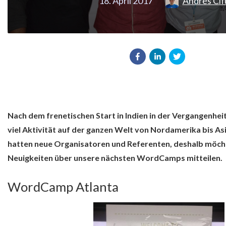
18. April 2017
Andrés Cif
Nach dem frenetischen Start in Indien in der Vergangenheit 
viel Aktivität auf der ganzen Welt von Nordamerika bis 
hatten neue Organisatoren und Referenten, deshalb möcht
Neuigkeiten über unsere nächsten WordCamps mitteilen.
WordCamp Atlanta