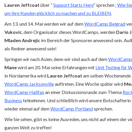
Lauren Jeffcoat
über “
Support Starts Here
“ sprechen
:
Wie Sie
um Ihre Kunden glücklich zu machen und zu BLEIBEN
.
Am 13. und 14. Mai werden wir auf dem
WordCamp Belgrad
ver
Vukovic
, dem Organisator dieses WordCamps, werden
Dario 
Mladen Andrejic
im Bereich der Sponsoren anwesend sein. Au
als Redner anwesend sein!
Springen wir nach Asien, denn wir sind auch auf dem
WordCamp
Mane
wird am 20. Mai seine Erfahrungen mit
Unit Testing für 
in Nordamerika wird
Lauren Jeffcoat
am selben Wochenende a
WordCamp Jacksonville
auftreten. Eine Woche später wird
Me
WordCamp Halifax
an einer Diskussionsrunde zum Thema
Rock
Business
teilnehmen. Und schließlich wird unsere Botschafterin
wieder einmal auf dem
WordCamp Portland
sprechen.
Wie Sie sehen, gibt es keine Ausreden, uns nicht auf einem der
ganzen Welt zu treffen!