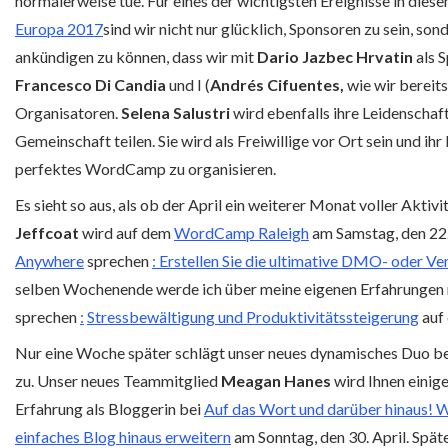
normalerweise tue. Für eines der wichtigsten Ereignisse in diese
Europa 2017
sind wir nicht nur glücklich, Sponsoren zu sein, son
ankündigen zu können, dass wir mit
Dario Jazbec Hrvatin
als S
Francesco Di Candia
und I (
Andrés Cifuentes,
wie wir bereit
Organisatoren.
Selena Salustri
wird ebenfalls ihre Leidenschaf
Gemeinschaft teilen. Sie wird als Freiwillige vor Ort sein und ih
perfektes WordCamp zu organisieren.
Es sieht so aus, als ob der April ein weiterer Monat voller Aktivi
Jeffcoat
wird auf dem
WordCamp Raleigh
am Samstag, den 22.
Anywhere
sprechen
: Erstellen Sie die ultimative DMO- oder V
selben Wochenende werde ich über meine eigenen Erfahrungen
sprechen
:
Stressbewältigung und Produktivitätssteigerung
auf
Nur eine Woche später schlägt unser neues dynamisches Duo 
zu. Unser neues Teammitglied
Meagan Hanes
wird Ihnen einige
Erfahrung als Bloggerin bei
Auf das Wort und darüber hinaus! 
einfaches Blog hinaus erweitern
am Sonntag, den 30. April. Spät