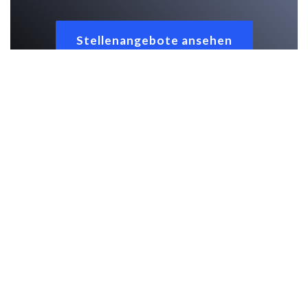
Stellenangebote ansehen
© 2026 OnTheGoSystems Limited
22/F Lockhart Road 3
Wanchai, Hongkong