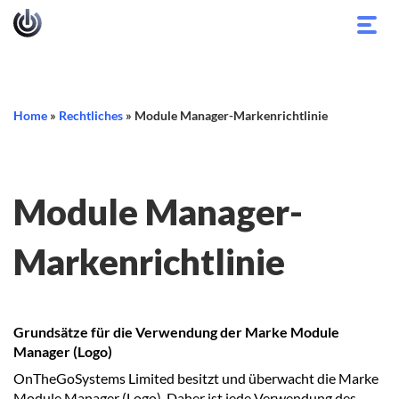
Navi
umsc
Home
»
Rechtliches
»
Module Manager-Markenrichtlinie
Module Manager-
Markenrichtlinie
Grundsätze für die Verwendung der Marke Module
Manager (Logo)
OnTheGoSystems Limited besitzt und überwacht die Marke
Module Manager (Logo). Daher ist jede Verwendung des