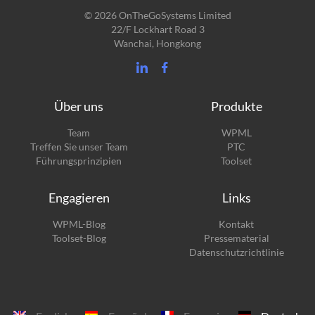
© 2026 OnTheGoSystems Limited
22/F Lockhart Road 3
Wanchai, Hongkong
Über uns
Produkte
(öffnet
Team
WPML
(öffnet
sich
Treffen Sie unser Team
PTC
sich
in
(öffnet
Führungsprinzipien
Toolset
in
einem
sich
einem
neuen
in
Engagieren
Links
neuen
Fenster)
einem
Fenster)
neuen
(öffnet
WPML-Blog
Kontakt
Fenster)
sich
(öffnet
Toolset-Blog
Pressematerial
in
sich
Datenschutzrichtlinie
einem
in
neuen
einem
Fenster)
neuen
Fenster)