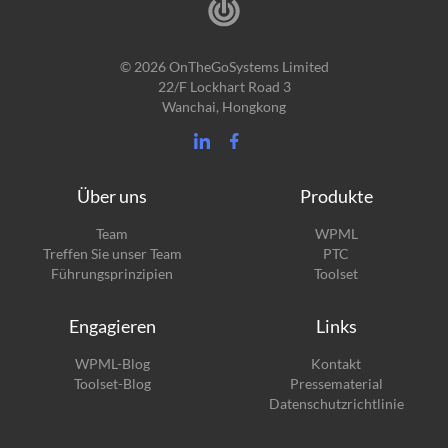
© 2026 OnTheGoSystems Limited
22/F Lockhart Road 3
Wanchai, Hongkong
Über uns
Produkte
(öffnet
Team
WPML
(öffnet
sich
Treffen Sie unser Team
PTC
sich
in
(öffnet
Führungsprinzipien
Toolset
in
einem
sich
einem
neuen
in
Engagieren
Links
neuen
Fenster)
einem
Fenster)
neuen
(öffnet
WPML-Blog
Kontakt
Fenster)
sich
(öffnet
Toolset-Blog
Pressematerial
in
sich
Datenschutzrichtlinie
einem
in
neuen
einem