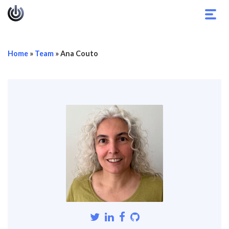
Navi
umsc
Home
»
Team
»
Ana Couto