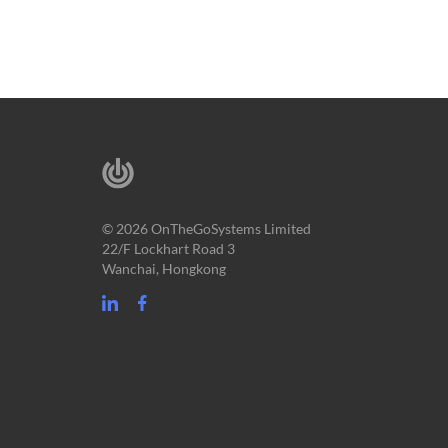
© 2026 OnTheGoSystems Limited
22/F Lockhart Road 3
Wanchai, Hongkong