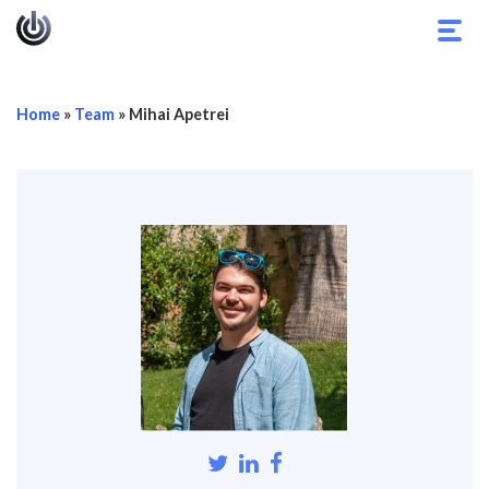
Navi
umsc
Home
»
Team
»
Mihai Apetrei