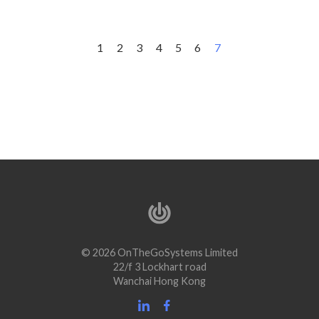
1
2
3
4
5
6
7
© 2026 OnTheGoSystems Limited
22/f 3 Lockhart road
Wanchai Hong Kong