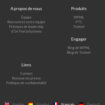
A propos de nous
Produits
(s’ouvre
Équipe
WPML
(s’ouvre
dans
Rencontrez notre équipe
PTC
dans
une
(s’ouvre
Principes de leadership
Toolset
une
nouvelle
dans
d’OnTheGoSystems
nouvelle
fenêtre)
une
Engager
fenêtre)
nouvelle
fenêtre)
(s’ouvre
Blog de WPML
dans
(s’ouvre
Blog de Toolset
une
dans
nouvelle
une
Liens
fenêtre)
nouvelle
fenêtre)
Contact
Ressources presse
Politique de confidentialité
English
Español
Français
Deutsch