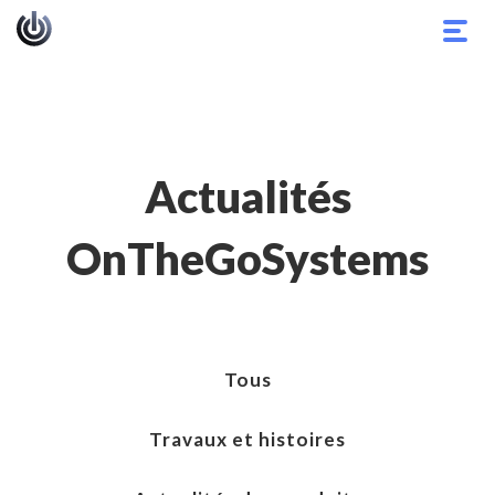
Basc
la
navig
Actualités
OnTheGoSystems
Tous
Travaux et histoires