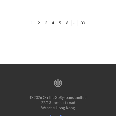
1
2
3
4
5
6
30
...
© 2026 OnTheGoSystems Limited
22/f 3 Lockhart road
Wanchai Hong Kong