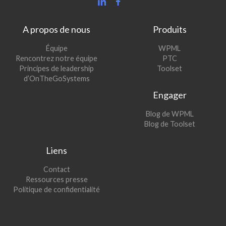
A propos de nous
Produits
(s’ouvre
Équipe
WPML
(s’ouvre
dans
Rencontrez notre équipe
PTC
dans
une
(s’ouvre
Principes de leadership
Toolset
une
nouvelle
dans
d’OnTheGoSystems
nouvelle
fenêtre)
une
Engager
fenêtre)
nouvelle
fenêtre)
(s’ouvre
Blog de WPML
dans
(s’ouvre
Blog de Toolset
une
dans
nouvelle
une
Liens
fenêtre)
nouvelle
fenêtre)
Contact
Ressources presse
Politique de confidentialité