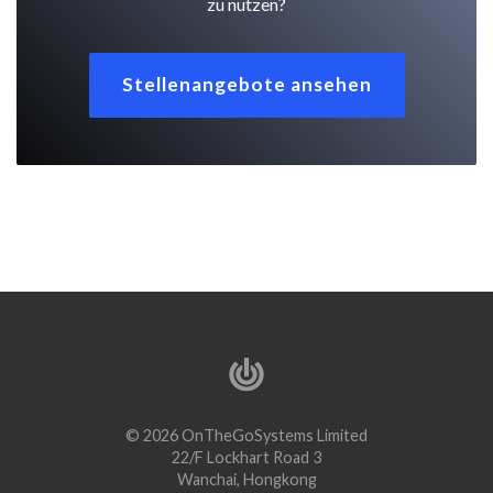
zu nutzen?
Stellenangebote ansehen
© 2026 OnTheGoSystems Limited
22/F Lockhart Road 3
Wanchai, Hongkong