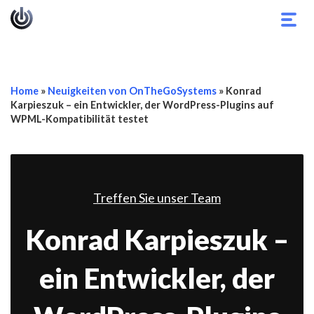
Navi
umsc
Home
»
Neuigkeiten von OnTheGoSystems
»
Konrad
Karpieszuk – ein Entwickler, der WordPress-Plugins auf
WPML-Kompatibilität testet
Treffen Sie unser Team
Konrad Karpieszuk –
ein Entwickler, der