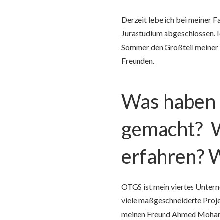
Derzeit lebe ich bei meiner F
Jurastudium abgeschlossen. Ic
Sommer den Großteil meiner F
Freunden.
Was haben S
gemacht? W
erfahren? W
OTGS ist mein viertes Unterne
viele maßgeschneiderte Proj
meinen Freund Ahmed Mohamme