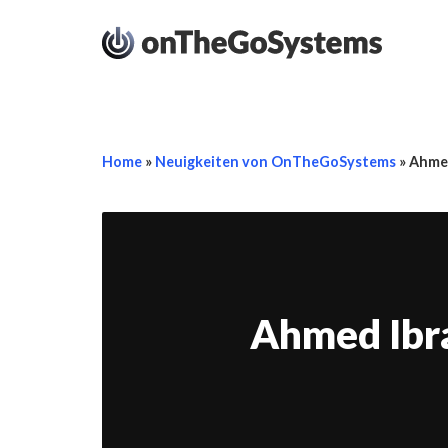
Home
»
Neuigkeiten von OnTheGoSystems
»
Ahmed
Ahmed Ibra