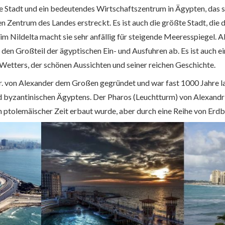
te Stadt und ein bedeutendes Wirtschaftszentrum in Ägypten, das 
 Zentrum des Landes erstreckt. Es ist auch die größte Stadt, die 
 im Nildelta macht sie sehr anfällig für steigende Meeresspiegel. 
den Großteil der ägyptischen Ein- und Ausfuhren ab. Es ist auch ein
etters, der schönen Aussichten und seiner reichen Geschichte.
r. von Alexander dem Großen gegründet und war fast 1000 Jahre l
nd byzantinischen Ägyptens. Der Pharos (Leuchtturm) von Alexandri
n ptolemäischer Zeit erbaut wurde, aber durch eine Reihe von Erd