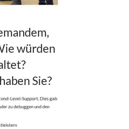
t jemandem,
. Wie würden
altet?
haben Sie?
cond-Level-Support. Dies gab
nder zu debuggen und den
leistern