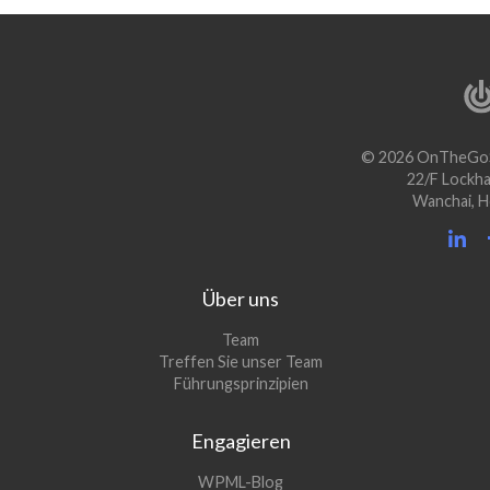
© 2026 OnTheGoS
22/F Lockha
Wanchai, 
Über uns
Team
Treffen Sie unser Team
Führungsprinzipien
Engagieren
(öffnet
WPML-Blog