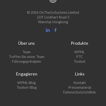
© 2026 OnTheGoSystems Limited
22/F Lockhart Road 3
Wanchai, Hongkong
Über uns
Produkte
(öffnet
Team
WPML
(öffnet
sich
Treffen Sie unser Team
PTC
sich
in
(öffnet
Führungsprinzipien
Toolset
in
einem
sich
einem
neuen
in
Engagieren
Links
neuen
Fenster)
einem
Fenster)
neuen
(öffnet
WPML-Blog
Kontakt
Fenster)
sich
(öffnet
Toolset-Blog
Pressematerial
in
sich
Datenschutzrichtlinie
einem
in
neuen
einem