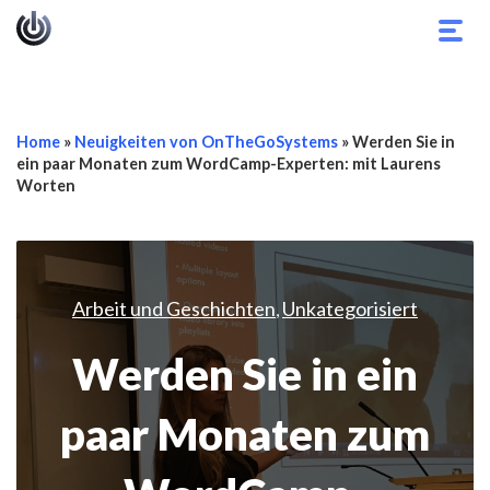
Navi
umsc
Home
»
Neuigkeiten von OnTheGoSystems
»
Werden Sie in
ein paar Monaten zum WordCamp-Experten: mit Laurens
Worten
Arbeit und Geschichten
Unkategorisiert
,
Werden Sie in ein
paar Monaten zum