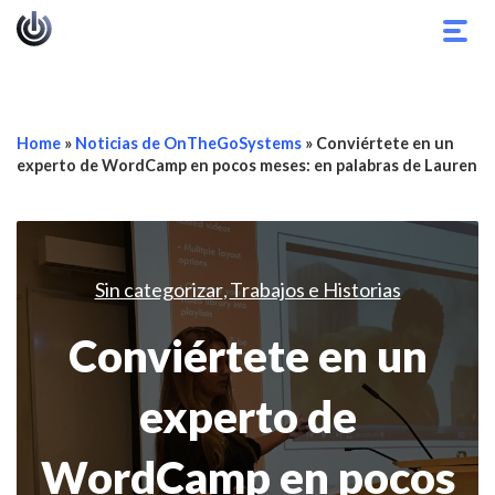
Alter
nave
Home
»
Noticias de OnTheGoSystems
»
Conviértete en un
experto de WordCamp en pocos meses: en palabras de Lauren
Sin categorizar
Trabajos e Historias
,
Conviértete en un
experto de
WordCamp en pocos