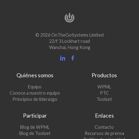
© 2026 OnTheGoSystems Limited
22/f 3 Lockhart road
Wanchai, Hong Kong
Quiénes somos
Productos
(se
Equipo
WPML
(se
abre
Conoce a nuestro equipo
PTC
abre
en
(se
Principios de liderazgo
Toolset
en
una
abre
una
nueva
en
Participar
Enlaces
nueva
ventana)
una
ventana)
nueva
(se
Blog de WPML
Contacto
ventana)
abre
(se
Blog de Toolset
Recursos de prensa