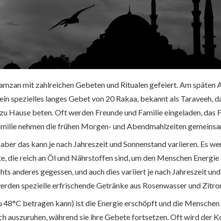
Ramzan mit zahlreichen Gebeten und Ritualen gefeiert. Am späten
in spezielles langes Gebet von 20 Rakaa, bekannt als Taraveeh, d
zu Hause beten. Oft werden Freunde und Familie eingeladen, das
milie nehmen die frühen Morgen- und Abendmahlzeiten gemeinsa
aber das kann je nach Jahreszeit und Sonnenstand variieren. Es we
te, die reich an Öl und Nährstoffen sind, um den Menschen Energie
hts anderes gegessen, und auch dies variiert je nach Jahreszeit u
rden spezielle erfrischende Getränke aus Rosenwasser und Zitron
u 48°C betragen kann) ist die Energie erschöpft und die Menschen 
ch auszuruhen, während sie ihre Gebete fortsetzen. Oft wird der Ko