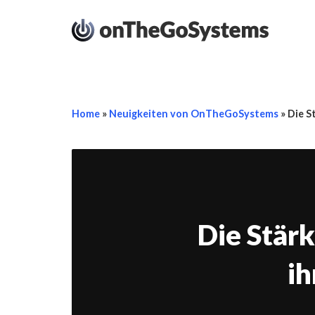
Home
»
Neuigkeiten von OnTheGoSystems
»
Die S
Die Stärk
ih