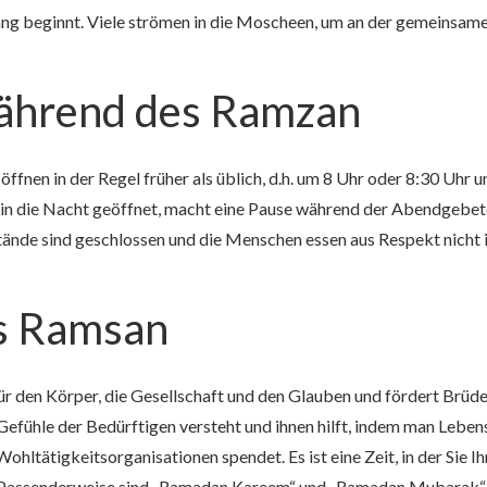
ng beginnt. Viele strömen in die Moscheen, um an der gemeinsame
ährend des Ramzan
fnen in der Regel früher als üblich, d.h. um 8 Uhr oder 8:30 Uhr 
ät in die Nacht geöffnet, macht eine Pause während der Abendgebe
ände sind geschlossen und die Menschen essen aus Respekt nicht i
es Ramsan
für den Körper, die Gesellschaft und den Glauben und fördert Brüderl
e Gefühle der Bedürftigen versteht und ihnen hilft, indem man Lebe
ohltätigkeitsorganisationen spendet. Es ist eine Zeit, in der Sie I
t. Passenderweise sind „Ramadan Kareem“ und „Ramadan Mubarak“ d