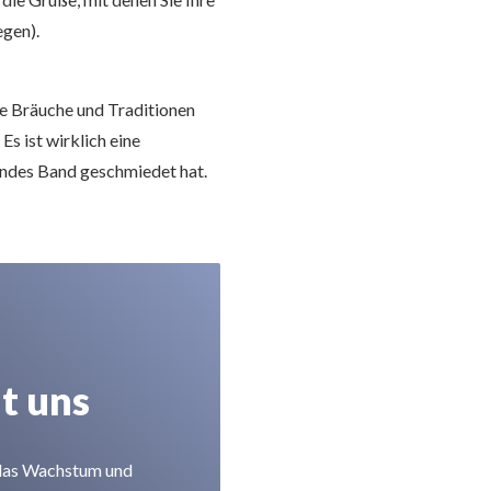
gen).
le Bräuche und Traditionen
s ist wirklich eine
dendes Band geschmiedet hat.
t uns
, das Wachstum und