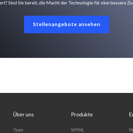
ert? Sind Sie bereit, die Macht der Technologie für eine bessere Z
Stellenangebote ansehen
Über uns
Produkte
E
(öffnet
Team
WPML
W