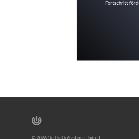
Fortschritt förd
© 2026 OnTheGoSystems Limited