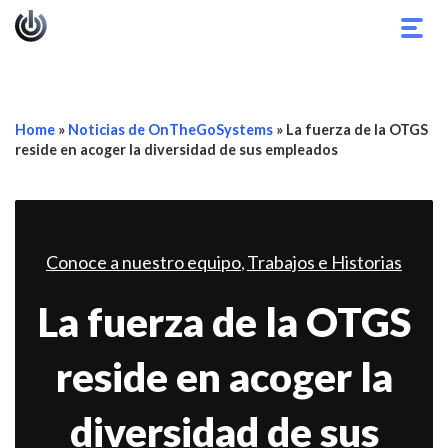
Alter
nave
Home
»
Noticias de OnTheGoSystems
»
La fuerza de la OTGS
reside en acoger la diversidad de sus empleados
Conoce a nuestro equipo
Trabajos e Historias
,
La fuerza de la OTGS
reside en acoger la
diversidad de sus