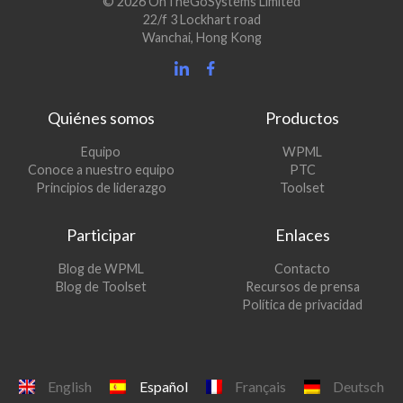
© 2026 OnTheGoSystems Limited
22/f 3 Lockhart road
Wanchai, Hong Kong
Quiénes somos
Productos
(se
Equipo
WPML
(se
abre
Conoce a nuestro equipo
PTC
abre
en
(se
Principios de liderazgo
Toolset
en
una
abre
una
nueva
en
Participar
Enlaces
nueva
ventana)
una
ventana)
nueva
(se
Blog de WPML
Contacto
ventana)
abre
(se
Blog de Toolset
Recursos de prensa
en
abre
Política de privacidad
una
en
nueva
una
ventana)
nueva
ventana)
English
Español
Français
Deutsch