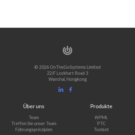
© 2026 OnTheGoSystems Limited
22/F Lockhart Road 3
Wanchai, Hongkong
Über uns
Produkte
(öffnet
Team
WPML
(öffnet
sich
Treffen Sie unser Team
PTC
sich
in
(öffnet
Führungsprinzipien
Toolset