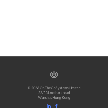
© 2026 OnTheGoSystems Limited
22/f 3 Lockhart road
Wanchai, Hong Kong