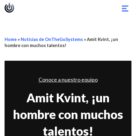
Alter
nave
Home
»
Noticias de OnTheGoSystems
»
Amit Kvint, ¡un
hombre con muchos talentos!
Conoce a nuestro equipo
Amit Kvint, ¡un
hombre con muchos
talentos!