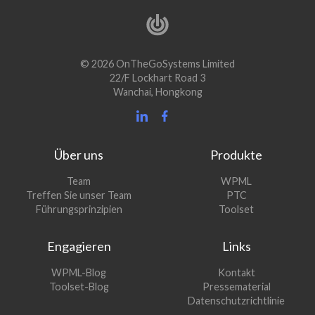
© 2026 OnTheGoSystems Limited
22/F Lockhart Road 3
Wanchai, Hongkong
Über uns
Produkte
(öffnet
Team
WPML
(öffnet
sich
Treffen Sie unser Team
PTC
sich
in
(öffnet
Führungsprinzipien
Toolset
in
einem
sich
einem
neuen
in
Engagieren
Links
neuen
Fenster)
einem
Fenster)
neuen
(öffnet
WPML-Blog
Kontakt
Fenster)
sich
(öffnet
Toolset-Blog
Pressematerial
in
sich
Datenschutzrichtlinie
einem
in