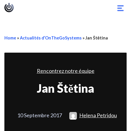
Basc
la
navig
Home
»
Actualités d’OnTheGoSystems
»
Jan Štětina
Rencontrez notre équipe
Jan Štětina
10 Septembre 2017
Helena Petridou