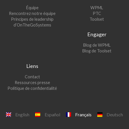
(s’ouvre
Équipe
WPML
(s’ouvre
dans
Rencontrez notre équipe
PTC
dans
une
(s’ouvre
Principes de leadership
Toolset
une
nouvelle
dans
d’OnTheGoSystems
nouvelle
fenêtre)
une
Engager
fenêtre)
nouvelle
fenêtre)
(s’ouvre
Blog de WPML
dans
(s’ouvre
Blog de Toolset
une
dans
nouvelle
une
Liens
fenêtre)
nouvelle
fenêtre)
Contact
Ressources presse
Politique de confidentialité
English
Español
Français
Deutsch