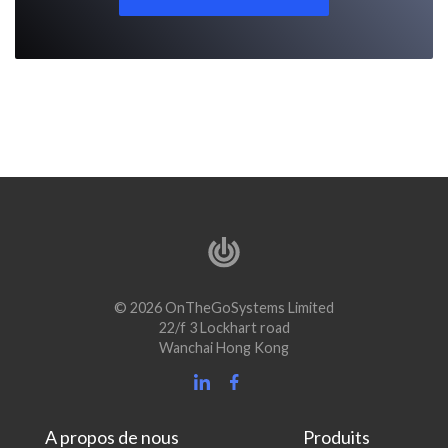
© 2026 OnTheGoSystems Limited
22/f 3 Lockhart road
Wanchai Hong Kong
A propos de nous
Produits