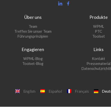
Über uns
Produkte
(öff
Team
WPML
(öffn
sich
Treffen Sie unser Team
PTC
sich
in
(öf
Führungsprinzipien
Toolset
in
ein
sich
eine
neu
in
Engagieren
Links
neue
Fens
ein
Fenst
neu
(öffnet
WPML-Blog
Kontakt
Fen
sich
(öffnet
Toolset-Blog
Pressematerial
in
sich
Datenschutzrichtli
einem
in
neuen
einem
Fenster)
neuen
Fenster)
English
Español
Français
Deut