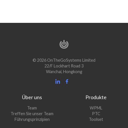
© 2026 OnTheGoSystems Limited
22/F Lockhart Road 3
Wanchai, Hongkong
Über uns
Produkte
(öffnet
Team
WPML
(öffnet
sich
Treffen Sie unser Team
PTC
sich
in
(öffnet
Führungsprinzipien
Toolset
in
einem
sich