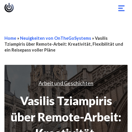
Navi
umsc
Home
»
Neuigkeiten von OnTheGoSystems
»
Vasilis
Tziampiris über Remote-Arbeit: Kreativität, Flexibilität und
ein Reisepass voller Pläne
Arbeit und Geschichten
Vasilis Tziampiris
über Remote-Arbeit: