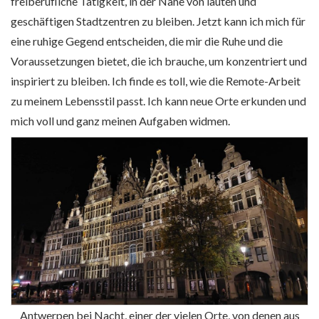
freiberufliche Tätigkeit, in der Nähe von lauten und
geschäftigen Stadtzentren zu bleiben. Jetzt kann ich mich für
eine ruhige Gegend entscheiden, die mir die Ruhe und die
Voraussetzungen bietet, die ich brauche, um konzentriert und
inspiriert zu bleiben. Ich finde es toll, wie die Remote-Arbeit
zu meinem Lebensstil passt. Ich kann neue Orte erkunden und
mich voll und ganz meinen Aufgaben widmen.
Antwerpen bei Nacht, einer der vielen Orte, von denen aus