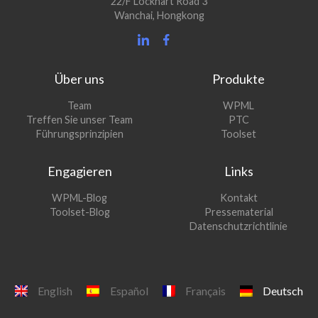
22/F Lockhart Road 3
Wanchai, Hongkong
Über uns
Produkte
(öffnet
Team
WPML
(öffnet
sich
Treffen Sie unser Team
PTC
sich
in
(öffnet
Führungsprinzipien
Toolset
in
einem
sich
einem
neuen
in
Engagieren
Links
neuen
Fenster)
einem
Fenster)
neuen
(öffnet
WPML-Blog
Kontakt
Fenster)
sich
(öffnet
Toolset-Blog
Pressematerial
in
sich
Datenschutzrichtlinie
einem
in
neuen
einem
Fenster)
neuen
Fenster)
English
Español
Français
Deutsch