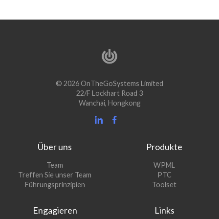
© 2026 OnTheGoSystems Limited
22/F Lockhart Road 3
Wanchai, Hongkong
Über uns
Produkte
(öffnet
Team
WPML
(öffnet
sich
Treffen Sie unser Team
PTC
sich
in
(öffnet
Führungsprinzipien
Toolset
in
einem
sich
einem
neuen
in
Engagieren
Links
neuen
Fenster)
einem