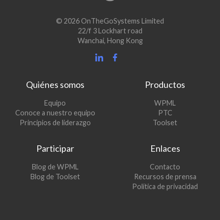
© 2026 OnTheGoSystems Limited
22/f 3 Lockhart road
Wanchai, Hong Kong
Quiénes somos
Productos
(se
Equipo
WPML
(se
abre
Conoce a nuestro equipo
PTC
abre
en
(se
Principios de liderazgo
Toolset
en
una
abre
una
nueva
en
Participar
Enlaces
nueva
ventana)
una
ventana)
nueva
(se
Blog de WPML
Contacto
ventana)
abre
(se
Blog de Toolset
Recursos de prensa
en
abre
Política de privacidad
una
en
nueva
una
ventana)
nueva