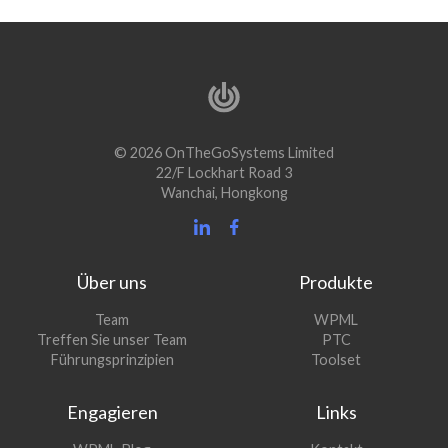
© 2026 OnTheGoSystems Limited
22/F Lockhart Road 3
Wanchai, Hongkong
Über uns
Produkte
(öffnet
Team
WPML
(öffnet
sich
Treffen Sie unser Team
PTC
sich
in
(öffnet
Führungsprinzipien
Toolset
in
einem
sich
einem
neuen
in
Engagieren
Links
neuen
Fenster)
einem
Fenster)
neuen