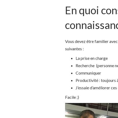
En quoi cons
connaissanc
Vous devez être familier ave
suivantes :
La prise en charge
Recherche (personne ne s
Communiquer
Productivité : toujours 
J’essaie d’améliorer ces
Facile ;)