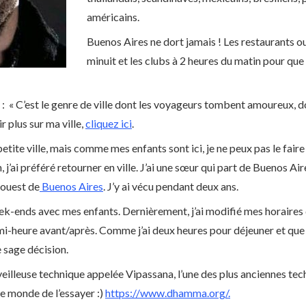
américains.
Buenos Aires ne dort jamais ! Les restaurants ou
minuit et les clubs à 2 heures du matin pour que
s : « C’est le genre de ville dont les voyageurs tombent amoureux, do
ir plus sur ma ville,
cliquez ici
.
etite ville, mais comme mes enfants sont ici, je ne peux pas le faire
n, j’ai préféré retourner en ville. J’ai une sœur qui part de Buenos Ai
-ouest de
Buenos Aires
. J’y ai vécu pendant deux ans.
ek-ends avec mes enfants. Dernièrement, j’ai modifié mes horaires d
heure avant/après. Comme j’ai deux heures pour déjeuner et que j
e sage décision.
rveilleuse technique appelée Vipassana, l’une des plus anciennes te
e monde de l’essayer :)
https://www.dhamma.org/.