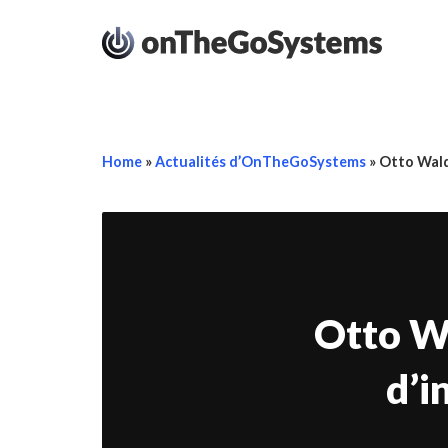
Home
»
Actualités d’OnTheGoSystems
»
Otto Wald 
Otto Wa
d’i