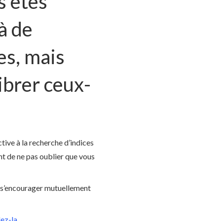
s êtes
à de
es, mais
ibrer ceux-
tive à la recherche d’indices
ant de ne pas oublier que vous
t à s’encourager mutuellement
ez-la
.