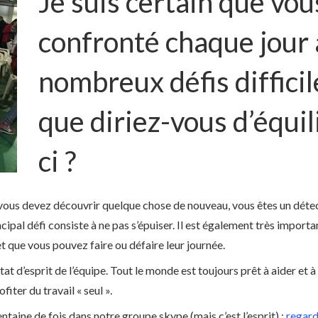
Je suis certain que vou
confronté chaque jour 
nombreux défis difficil
que diriez-vous d’équil
ci ?
, vous devez découvrir quelque chose de nouveau, vous êtes un détec
ncipal défi consiste à ne pas s’épuiser. Il est également très import
t que vous pouvez faire ou défaire leur journée.
l’état d’esprit de l’équipe. Tout le monde est toujours prêt à aider e
fiter du travail « seul ».
entaine de fois dans notre groupe skype (mais c’est l’esprit) :
regard