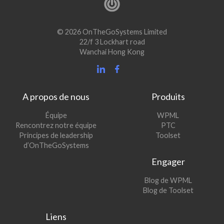
© 2026 OnTheGoSystems Limited
22/f 3 Lockhart road
Wanchai Hong Kong
A propos de nous
Produits
(s’ouvre
Équipe
WPML
(s’ouvre
dans
Rencontrez notre équipe
PTC
dans
une
(s’ouvre
Principes de leadership
Toolset
une
nouvelle
dans
d’OnTheGoSystems
nouvelle
fenêtre)
une
Engager
fenêtre)
nouvelle
fenêtre)
(s’ouvre
Blog de WPML
dans
(s’ouvre
Blog de Toolset
une
dans
nouvelle
une
Liens
fenêtre)
nouvelle