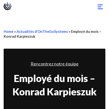
Basc
la
navig
Home
»
Actualités d’OnTheGoSystems
»
Employé du mois –
Konrad Karpieszuk
Rencontrez notre équipe
Employé du mois –
Konrad Karpieszuk