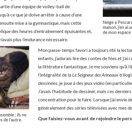
partie d’une équipe de volley-ball de
qu’à ce que je doive arrêter à cause d’une
Neige à Pescara.
 ensuite mise à la gymnastique, mais cette
maison, j’en ai 
implique des heures d’entraînement épuisantes et,
de mon espace d
 n’avais plus l’endurance nécessaire.
Mon passe-temps favori a toujours été la lectu
enfants, j’adorais lire des contes de fées et j’ai
la littérature fantastique. Je me souviens qu’à l’â
l’intégralité de la
Le Seigneur des Anneaux
trilogi
dessinées, je joue à des jeux vidéo (en particulie
J’avais l’habitude de dessiner, mais ces derniers t
concentration pour le faire. Lorsque j’ai envie 
généralement des séries télévisées avec mes de
emble ; ils ne
Que faisiez-vous avant de rejoindre le pe
 de l’autre.