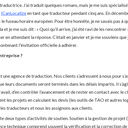
traductrice. J’ai traduit quelques romans, mais je me suis spécialisé
à
ICanLocalize
en tant que traducteur pendant cinq ans. En décemb
le fuseau horaire européen. Pour être honnête, je ne savais pas à qu
et je me suis dit : « Quoi qu’il arrive, j’ai été ravi de les rencontrer
r en attendant la réponse. C’était en janvier et je me souviens que j
ontenant l’invitation officielle à adhérer.
entreprise ?
st une agence de traduction. Nos clients s’adressent à nous pour s’
 que leurs documents seront terminés dans les délais impartis. Il s’a
ravail, d’en contrôler l’avancement et de rester en contact avec le c
t les projets en calculant les devis (les outils de TAO et autres lo
les traducteurs et nous les assignons aux clients.
ste deux types d’activités de soutien. Soutien à la gestion de projet 
ance technique comprend souvent la vérification et la correction de f