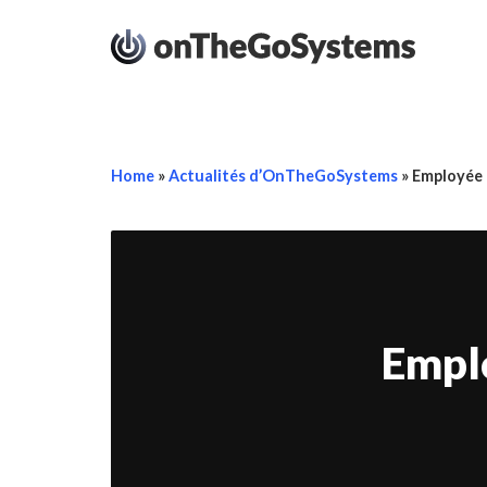
Home
»
Actualités d’OnTheGoSystems
»
Employée 
Emplo