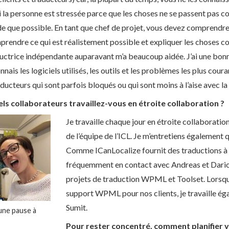
 si la personne est stressée parce que les choses ne se passent pas
ide que possible. En tant que chef de projet, vous devez comprendre 
prendre ce qui est réalistement possible et expliquer les choses 
aductrice indépendante auparavant m’a beaucoup aidée. J’ai une bon
nais les logiciels utilisés, les outils et les problèmes les plus cou
ducteurs qui sont parfois bloqués ou qui sont moins à l’aise avec la
ls collaborateurs travaillez-vous en étroite collaboration ?
Je travaille chaque jour en étroite collaboratio
de l’équipe de l’ICL. Je m’entretiens également
Comme ICanLocalize fournit des traductions à d
fréquemment en contact avec Andreas et Dario p
projets de traduction WPML et Toolset. Lorsqu
support WPML pour nos clients, je travaille é
Sumit.
une pause à
Pour rester concentré, comment planifier v