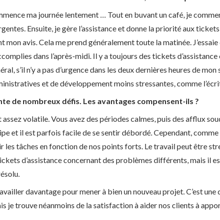
commence ma journée lentement … Tout en buvant un café, je commenc
urgentes. Ensuite, je gère l’assistance et donne la priorité aux ticket
nt mon avis. Cela me prend généralement toute la matinée. J’essaie 
ccomplies dans l’après-midi. Il y a toujours des tickets d’assistanc
néral, s’il n’y a pas d’urgence dans les deux dernières heures de mon 
inistratives et de développement moins stressantes, comme l’écri
ente de nombreux défis. Les avantages compensent-ils ?
t assez volatile. Vous avez des périodes calmes, puis des afflux so
uipe et il est parfois facile de se sentir débordé. Cependant, comm
 les tâches en fonction de nos points forts. Le travail peut être st
tickets d’assistance concernant des problèmes différents, mais il e
ésolu.
travailler davantage pour mener à bien un nouveau projet. C’est une 
s je trouve néanmoins de la satisfaction à aider nos clients à appo