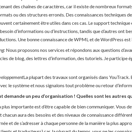
tenant des chaînes de caractères, car il existe de nombreux formats.
rmats ou des structures erronés. Des connaissances techniques de 
peuvent certainement être utiles dans ces cas. Le support technique e
esoin d’informations ou d’instructions, tandis que d’autres ont be
aductions. Une bonne connaissance de WPML et de WordPress est 
ing
: Nous proposons nos services et répondons aux questions d’avan
cles de blog, des lettres d’information, des tutoriels. Je participe
éveloppement
La plupart des travaux sont organisés dans YouTrack. E
vec le système et nous signalons tout problème ou retour d’informat
 demande un peu d’organisation ! Quelles sont les autres qua
 plus importante est d’être capable de bien communiquer. Vous deve
 chacun aura des besoins et des niveaux de connaissance différents. 
urnée et de s’adresser à chaque personne de la manière la plus appro
 (clients et traducteurs) car, la plupart du temps, vous ne les conna