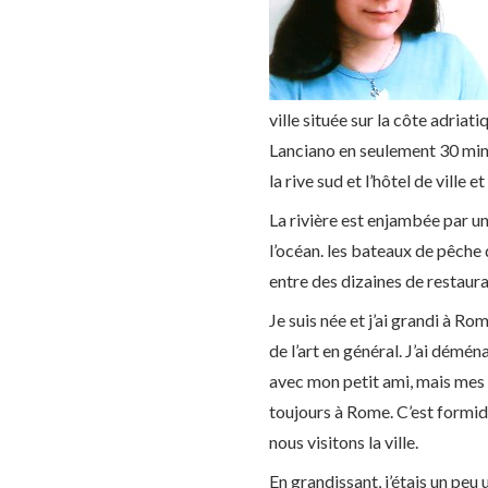
ville située sur la côte adriati
Lanciano en seulement 30 minute
la rive sud et l’hôtel de ville
La rivière est enjambée par un
l’océan.
les bateaux de pêche q
entre des dizaines de restaura
Je suis née et j’ai grandi à Ro
de l’art en général. J’ai démén
avec mon petit ami, mais mes p
toujours à Rome. C’est formi
nous visitons la ville.
En grandissant, j’étais un peu