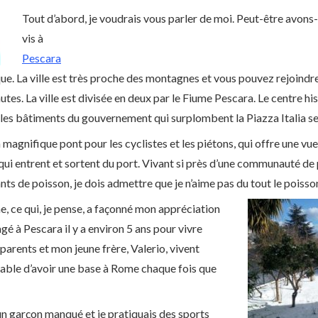
Tout d’abord, je voudrais vous parler de moi. Peut-être avon
vis à
Pescara
que.
La ville est très proche des montagnes et vous pouvez rejoindre
s. La ville est divisée en deux par le Fiume Pescara. Le centre histo
 et les bâtiments du gouvernement qui surplombent la Piazza Italia se
 magnifique pont pour les cyclistes et les piétons, qui offre une vu
ui entrent et sortent du port.
Vivant si près d’une communauté de 
nts de poisson, je dois admettre que je n’aime pas du tout le poisson
me, ce qui, je pense, a façonné mon appréciation
agé à Pescara il y a environ 5 ans pour vivre
arents et mon jeune frère, Valerio, vivent
dable d’avoir une base à Rome chaque fois que
 un garçon manqué et je pratiquais des sports