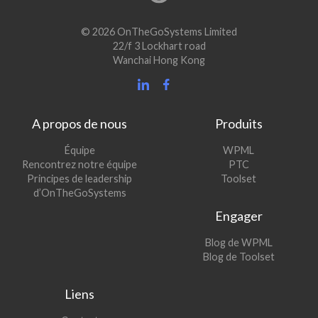
© 2026 OnTheGoSystems Limited
22/f 3 Lockhart road
Wanchai Hong Kong
A propos de nous
Produits
(s’ouvre
Équipe
WPML
(s’ouvre
dans
Rencontrez notre équipe
PTC
dans
une
(s’ouvre
Principes de leadership
Toolset
une
nouvelle
dans
d’OnTheGoSystems
nouvelle
fenêtre)
une
Engager
fenêtre)
nouvelle
fenêtre)
(s’ouvre
Blog de WPML
dans
(s’ouvre
Blog de Toolset
une
dans
nouvelle
une
Liens
fenêtre)
nouvelle
fenêtre)