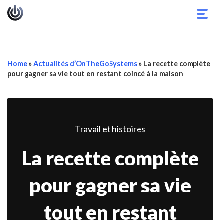
Basc
la
navig
Home
»
Actualités d’OnTheGoSystems
»
La recette complète
pour gagner sa vie tout en restant coincé à la maison
Travail et histoires
La recette complète
pour gagner sa vie
tout en restant