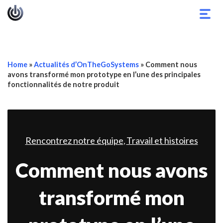
Basc
la
navig
Home
»
Actualités d’OnTheGoSystems
»
Comment nous
avons transformé mon prototype en l’une des principales
fonctionnalités de notre produit
Rencontrez notre équipe
Travail et histoires
,
Comment nous avons
transformé mon