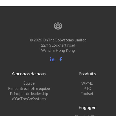
© 2026 OnTheGoSystems Limited
22/f 3 Lockhart road
Wanchai Hong Kong
A propos de nous
Produits
(s’ouvre
Équipe
WPML
(s’ouvre
dans
Rencontrez notre équipe
PTC
dans
une
(s’ouvre
Principes de leadership
Toolset
une
nouvelle
dans
d’OnTheGoSystems
nouvelle
fenêtre)
une
Engager
fenêtre)
nouvelle
fenêtre)