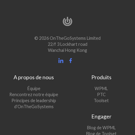
© 2026 OnTheGoSystems Limited
22/f 3 Lockhart road
Wanchai Hong Kong
A propos de nous
Produits
(s’ouvre
Équipe
WPML
(s’ouvre
dans
Rencontrez notre équipe
PTC
dans
une
(s’ouvre
Principes de leadership
Toolset
une
nouvelle
dans
d’OnTheGoSystems
nouvelle
fenêtre)
une
Engager
fenêtre)
nouvelle
fenêtre)
(s’ouvre
Blog de WPML
dans
(s’ouvre
Blog de Toolset