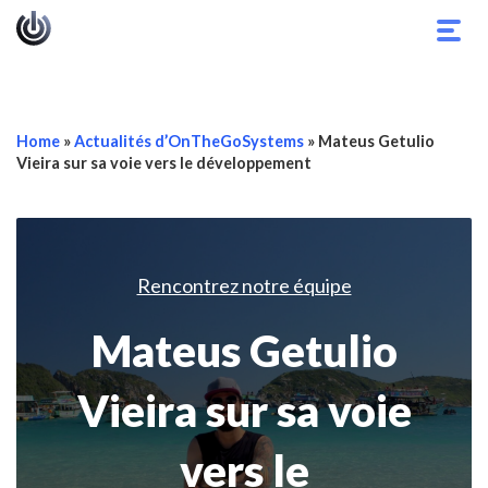
Basc
la
navig
Home
»
Actualités d’OnTheGoSystems
»
Mateus Getulio
Vieira sur sa voie vers le développement
Rencontrez notre équipe
Mateus Getulio
Vieira sur sa voie
vers le