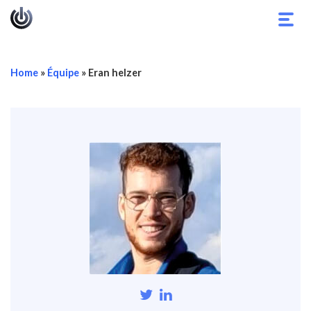
Bascu
la
navig
Home
»
Équipe
»
Eran helzer