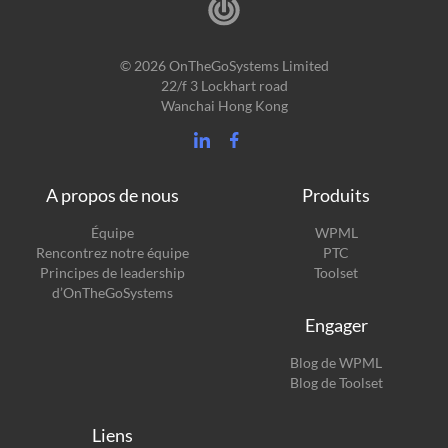
© 2026 OnTheGoSystems Limited
22/f 3 Lockhart road
Wanchai Hong Kong
A propos de nous
Produits
(s’ouvre
Équipe
WPML
(s’ouvre
dans
Rencontrez notre équipe
PTC
dans
une
(s’ouvre
Principes de leadership
Toolset
une
nouvelle
dans
d’OnTheGoSystems
nouvelle
fenêtre)
une
Engager
fenêtre)
nouvelle
fenêtre)
(s’ouvre
Blog de WPML
dans
(s’ouvre
Blog de Toolset
une
dans
nouvelle
une
Liens
fenêtre)
nouvelle