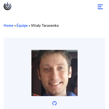
Bascu
la
navig
Home
»
Équipe
»
Vitaly Tarasenko