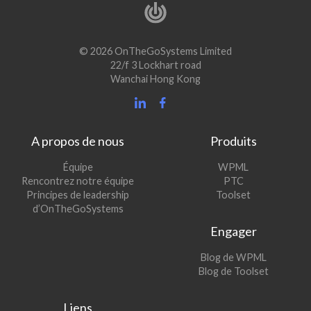
© 2026 OnTheGoSystems Limited
22/f 3 Lockhart road
Wanchai Hong Kong
A propos de nous
Produits
(s’ouvre
Équipe
WPML
(s’ouvre
dans
Rencontrez notre équipe
PTC
dans
une
(s’ouvre
Principes de leadership
Toolset
une
nouvelle
dans
d’OnTheGoSystems
nouvelle
fenêtre)
une
Engager
fenêtre)
nouvelle
fenêtre)
(s’ouvre
Blog de WPML
dans
(s’ouvre
Blog de Toolset
une
dans
nouvelle
une
Liens