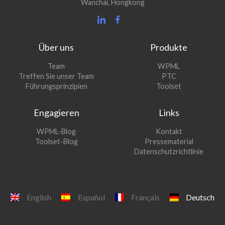
Wanchai, Hongkong
Über uns
Produkte
(öffnet
Team
WPML
(öffnet
sich
Treffen Sie unser Team
PTC
sich
in
(öffnet
Führungsprinzipien
Toolset
in
einem
sich
einem
neuen
in
Engagieren
Links
neuen
Fenster)
einem
Fenster)
neuen
(öffnet
WPML-Blog
Kontakt
Fenster)
sich
(öffnet
Toolset-Blog
Pressematerial
in
sich
Datenschutzrichtlinie
einem
in
neuen
einem
Fenster)
neuen
Fenster)
English
Español
Français
Deutsch