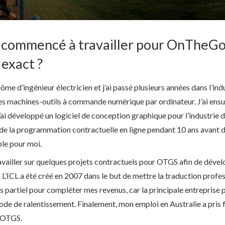
z commencé à travailler pour OnTheG
 exact ?
lôme d’ingénieur électricien et j’ai passé plusieurs années dans l’in
 des machines-outils à commande numérique par ordinateur. J’ai ens
 j’ai développé un logiciel de conception graphique pour l’industrie de
e la programmation contractuelle en ligne pendant 10 ans avant 
ble pour moi.
ravailler sur quelques projets contractuels pour OTGS afin de dévelop
. L’ICL a été créé en 2007 dans le but de mettre la traduction profes
s partiel pour compléter mes revenus, car la principale entreprise po
ode de ralentissement. Finalement, mon emploi en Australie a pris f
l’OTGS.