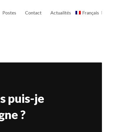
Postes
Contact
Actualités
Français
s puis-je
gne ?