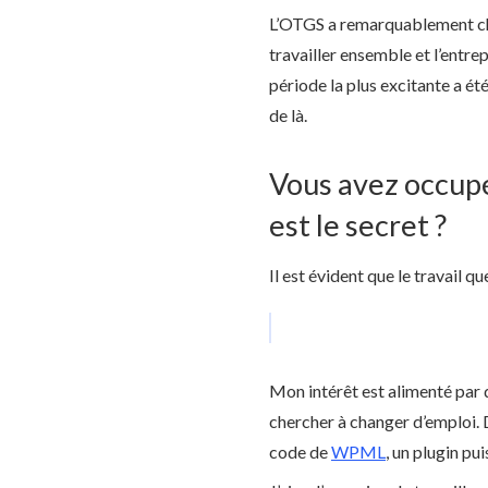
L’OTGS a remarquablement chan
travailler ensemble et l’entre
période la plus excitante a é
de là.
Vous avez occupé
est le secret ?
Il est évident que le travail q
Mon intérêt est alimenté par 
chercher à changer d’emploi. D
code de
WPML
, un plugin pui