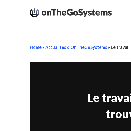
Home
»
Actualités d’OnTheGoSystems
»
Le travail
Le trava
trou