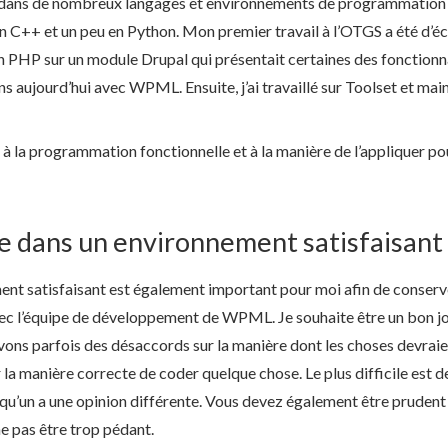
ler dans de nombreux langages et environnements de programmation 
 C++ et un peu en Python. Mon premier travail à l’OTGS a été d’écr
 en PHP sur un module Drupal qui présentait certaines des fonctionna
s aujourd’hui avec WPML. Ensuite, j’ai travaillé sur Toolset et ma
 à la programmation fonctionnelle et à la manière de l’appliquer po
gne dans un environnement satisfaisant
ent satisfaisant est également important pour moi afin de conserve
vec l’équipe de développement de WPML. Je souhaite être un bon jo
ons parfois des désaccords sur la manière dont les choses devraien
 la manière correcte de coder quelque chose. Le plus difficile est 
qu’un a une opinion différente. Vous devez également être pruden
ne pas être trop pédant.