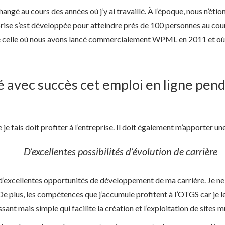
gé au cours des années où j’y ai travaillé. À l’époque, nous n’éti
prise s’est développée pour atteindre près de 100 personnes au cou
té celle où nous avons lancé commercialement WPML en 2011 et où t
 avec succès cet emploi en ligne pend
ue je fais doit profiter à l’entreprise. Il doit également m’apporter u
D’excellentes possibilités d’évolution de carrière
d’excellentes opportunités de développement de ma carrière. Je ne
e plus, les compétences que j’accumule profitent à l’OTGS car je le
ssant mais simple qui facilite la création et l’exploitation de sites m