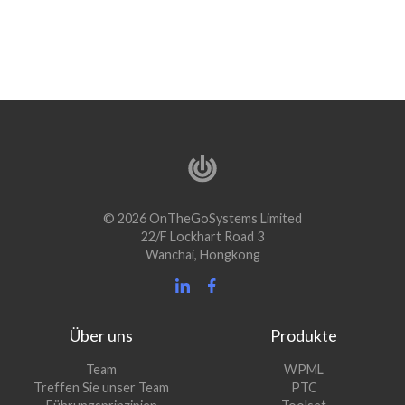
© 2026 OnTheGoSystems Limited
22/F Lockhart Road 3
Wanchai, Hongkong
Über uns
Produkte
(öffnet
Team
WPML
(öffnet
sich
Treffen Sie unser Team
PTC
sich
in
(öffnet