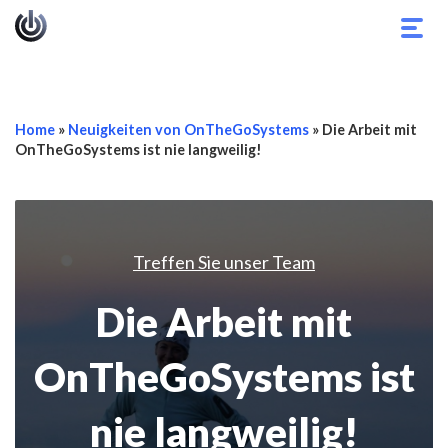
Navi
umsc
Home
»
Neuigkeiten von OnTheGoSystems
»
Die Arbeit mit
OnTheGoSystems ist nie langweilig!
Treffen Sie unser Team
Die Arbeit mit
OnTheGoSystems ist
nie langweilig!