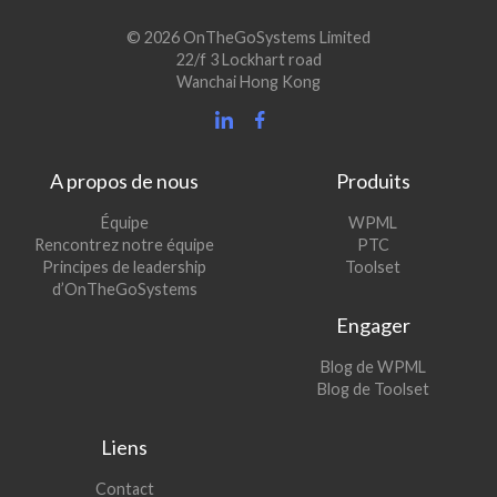
© 2026 OnTheGoSystems Limited
22/f 3 Lockhart road
Wanchai Hong Kong
A propos de nous
Produits
(s’ouvre
Équipe
WPML
(s’ouvre
dans
Rencontrez notre équipe
PTC
dans
une
(s’ouvre
Principes de leadership
Toolset
une
nouvelle
dans
d’OnTheGoSystems
nouvelle
fenêtre)
une
Engager
fenêtre)
nouvelle
fenêtre)
(s’ouvre
Blog de WPML
dans
(s’ouvre
Blog de Toolset
une
dans
nouvelle
une
Liens
fenêtre)
nouvelle
fenêtre)
Contact