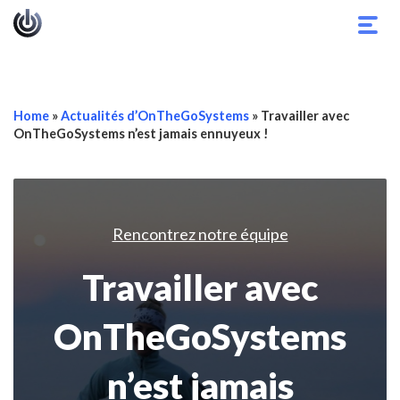
Basc
la
navig
Home
»
Actualités d’OnTheGoSystems
»
Travailler avec
OnTheGoSystems n’est jamais ennuyeux !
Rencontrez notre équipe
Travailler avec
OnTheGoSystems
n’est jamais