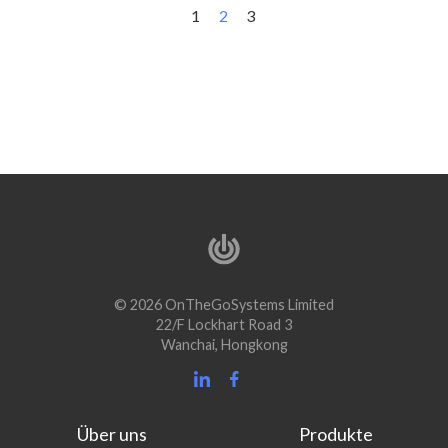
1
2
3
© 2026 OnTheGoSystems Limited
22/F Lockhart Road 3
Wanchai, Hongkong
Über uns
Produkte