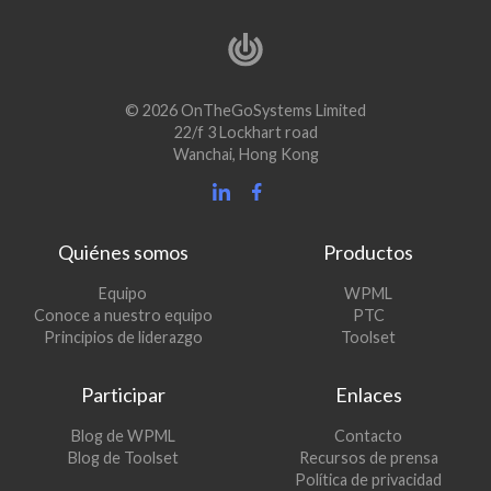
© 2026 OnTheGoSystems Limited
22/f 3 Lockhart road
Wanchai, Hong Kong
Quiénes somos
Productos
(se
Equipo
WPML
(se
abre
Conoce a nuestro equipo
PTC
abre
en
(se
Principios de liderazgo
Toolset
en
una
abre
una
nueva
en
Participar
Enlaces
nueva
ventana)
una
ventana)
nueva
(se
Blog de WPML
Contacto
ventana)
abre
(se
Blog de Toolset
Recursos de prensa
en
abre
Política de privacidad