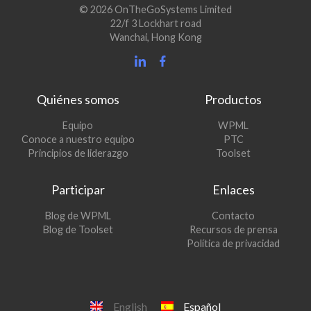
© 2026 OnTheGoSystems Limited
22/f 3 Lockhart road
Wanchai, Hong Kong
Quiénes somos
Productos
(se
Equipo
WPML
(se
abre
Conoce a nuestro equipo
PTC
abre
en
(se
Principios de liderazgo
Toolset
en
una
abre
una
nueva
en
Participar
Enlaces
nueva
ventana)
una
ventana)
nueva
(se
Blog de WPML
Contacto
ventana)
abre
(se
Blog de Toolset
Recursos de prensa
en
abre
Política de privacidad
una
en
nueva
una
ventana)
nueva
ventana)
English
Español