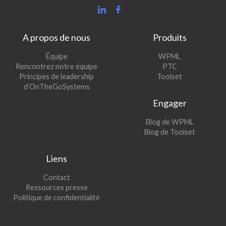
A propos de nous
Produits
(s’ouvre
Équipe
WPML
(s’ouvre
dans
Rencontrez notre équipe
PTC
dans
une
(s’ouvre
Principes de leadership
Toolset
une
nouvelle
dans
d’OnTheGoSystems
nouvelle
fenêtre)
une
Engager
fenêtre)
nouvelle
fenêtre)
(s’ouvre
Blog de WPML
dans
(s’ouvre
Blog de Toolset
une
dans
nouvelle
une
Liens
fenêtre)
nouvelle
fenêtre)
Contact
Ressources presse
Politique de confidentialité