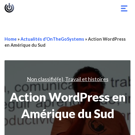
Basc
la
navig
Home
»
Actualités d’OnTheGoSystems
»
Action WordPress
en Amérique du Sud
Non classifié(e)
Travail et histoires
,
Action WordPress en
Amérique du Sud