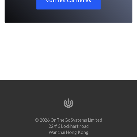
Voir les carrières
© 2026 OnTheGoSystems Limited
22/f 3 Lockhart road
Wanchai Hong Kong