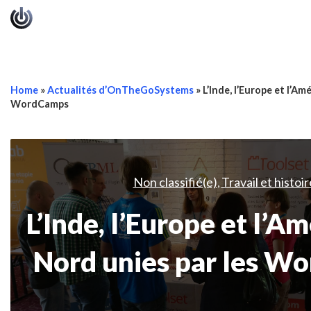
Home
»
Actualités d’OnTheGoSystems
»
L’Inde, l’Europe et l’A
WordCamps
Non classifié(e)
Travail et histoi
,
L’Inde, l’Europe et l’A
Nord unies par les W