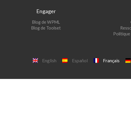
Engager
(s’ouvre
Blog de WPML
dans
(s’ouvre
Blog de Toolset
Resso
une
dans
Politique 
nouvelle
une
fenêtre)
nouvelle
fenêtre)
English
Español
Français