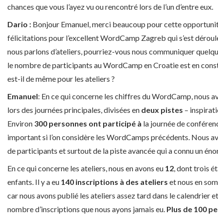
chances que vous l’ayez vu ou rencontré lors de l’un d’entre eux.
Dario :
Bonjour Emanuel, merci beaucoup pour cette opportunité
félicitations pour l’excellent WordCamp Zagreb qui s’est dérou
nous parlons d’ateliers, pourriez-vous nous communiquer quelque
le nombre de participants au WordCamp en Croatie est en cons
est-il de même pour les ateliers ?
Emanuel
: En ce qui concerne les chiffres du WordCamp, nous a
lors des journées principales, divisées en
deux pistes
– inspirat
Environ
300 personnes ont participé à
la journée de conférence
important si l’on considère les WordCamps précédents. Nous av
de participants et surtout de la piste avancée qui a connu un én
En ce qui concerne les ateliers, nous en avons eu
12
, dont trois é
enfants. Il y a eu
140 inscriptions à des ateliers
et nous en som
car nous avons publié les ateliers assez tard dans le calendrier et
nombre d’inscriptions que nous ayons jamais eu.
Plus de 100 pe