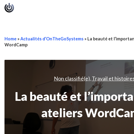
Home
»
Actualités d’OnTheGoSystems
»
La beauté et l’importan
WordCamp
Non classifié(e)
Travail et histoire
,
La beauté et l’import
ateliers WordC