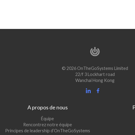
© 2026 OnTheGoSystems Limited
22/f 3 Lockhart road
Wanchai Hong Kong
A propos de nous
P
Équipe
Rencontrez notre équipe
Principes de leadership d’OnTheGoSystems