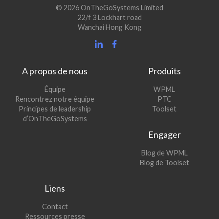
© 2026 OnTheGoSystems Limited
22/f 3 Lockhart road
Wanchai Hong Kong
A propos de nous
Produits
(s’ouvre
Équipe
WPML
(s’ouvre
dans
Rencontrez notre équipe
PTC
dans
une
(s’ouvre
Principes de leadership
Toolset
une
nouvelle
dans
d’OnTheGoSystems
nouvelle
fenêtre)
une
Engager
fenêtre)
nouvelle
fenêtre)
(s’ouvre
Blog de WPML
dans
(s’ouvre
Blog de Toolset
une
dans
nouvelle
une
Liens
fenêtre)
nouvelle
fenêtre)
Contact
Ressources presse