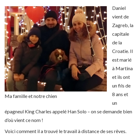
Daniel
vient de
Zagreb, la
capitale
de la
Croatie. Il
est marié
à Martina
et ils ont
un fils de
8 ans et
Ma famille et notre chien
un
épagneul King Charles appelé Han Solo – on se demande bien
d’où vient ce nom !
Voici comment il a trouvé le travail à distance de ses rêves.