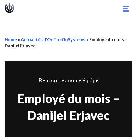
Basc
la
navig
Home
»
Actualités d’OnTheGoSystems
»
Employé du mois –
Danijel Erjavec
Rencontrez notre équipe
Employé du mois –
Danijel Erjavec