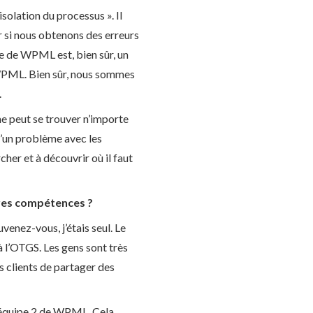
solation du processus ». Il
er si nous obtenons des erreurs
le de WPML est, bien sûr, un
 WPML. Bien sûr, nous sommes
.
me peut se trouver n’importe
d’un problème avec les
cher et à découvrir où il faut
tres compétences ?
venez-vous, j’étais seul. Le
 à l’OTGS. Les gens sont très
es clients de partager des
e l’équipe 2 de WPML. Cela