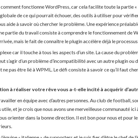
r comment fonctionne WordPress, car cela facilite toute la partie « i
obale de ce qui pourrait échouer, des outils à utiliser pour vérifi
 nous aide à savoir où chercher le problème. Une expérience préalab
me partie du travail consiste à comprendre le fonctionnement de
rivée, mais le fait de connaître le plugin accélère déjà le processus
exe car il touche à tous les aspects d’un site. La cause du problè
eut s’agir d’un problème d’incompatibilité avec un autre plugin ou 
 ne pas être lié à WPML. Le défi consiste à savoir ce qu’il faut cher
n à réaliser votre rêve vous a-t-elle incité à acquérir d’au
ravailler en équipe avec d’autres personnes. Au club de football, sou
rès utile, et je crois que nous avons une merveilleuse communauté ici
ous orienter dans la bonne direction. Il est bon pour nous et pour l
ieurs.
 l’équipe « italienne » de supporters et je suis fier d’être le chef d