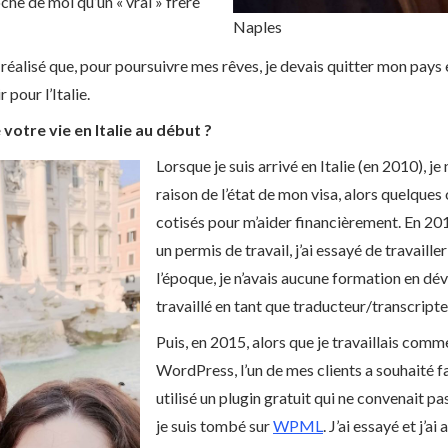
che de moi qu’un « vrai » frère
Naples
i réalisé que, pour poursuivre mes rêves, je devais quitter mon pays 
 pour l’Italie.
tre vie en Italie au début ?
Lorsque je suis arrivé en Italie (en 2010), je
raison de l’état de mon visa, alors quelques
cotisés pour m’aider financièrement. En 20
un permis de travail, j’ai essayé de travaille
l’époque, je n’avais aucune formation en dé
travaillé en tant que traducteur/transcripte
Puis, en 2015, alors que je travaillais co
WordPress, l’un de mes clients a souhaité fai
utilisé un plugin gratuit qui ne convenait pa
je suis tombé sur
WPML
. J’ai essayé et j’ai