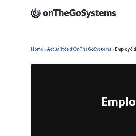
Home
»
Actualités d’OnTheGoSystems
»
Employé d
Emplo