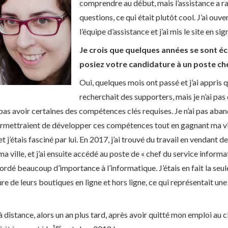
comprendre au début, mais l’assistance a 
questions, ce qui était plutôt cool. J’ai ouv
l’équipe d’assistance et j’ai mis le site en sig
Je crois que quelques années se sont é
posiez votre candidature à un poste 
Oui, quelques mois ont passé et j’ai appris 
recherchait des supporters, mais je n’ai pa
pas avoir certaines des compétences clés requises. Je n’ai pas aban
ermettraient de développer ces compétences tout en gagnant ma vie
étais fasciné par lui. En 2017, j’ai trouvé du travail en vendant de
ma ville, et j’ai ensuite accédé au poste de « chef du service informa
ccordé beaucoup d’importance à l’informatique. J’étais en fait la seu
ure de leurs boutiques en ligne et hors ligne, ce qui représentait un
à distance, alors un an plus tard, après avoir quitté mon emploi au cl
1er