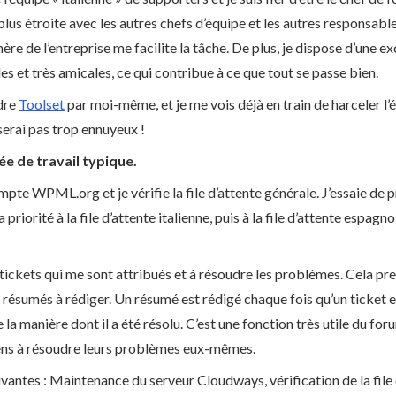
us étroite avec les autres chefs d’équipe et les autres responsable
ère de l’entreprise me facilite la tâche. De plus, je dispose d’une 
es et très amicales, ce qui contribue à ce que tout se passe bien.
ndre
Toolset
par moi-même, et je me vois déjà en train de harceler l
 serai pas trop ennuyeux !
e de travail typique.
te WPML.org et je vérifie la file d’attente générale. J’essaie de p
 priorité à la file d’attente italienne, puis à la file d’attente espagnol
ckets qui me sont attribués et à résoudre les problèmes. Cela pr
i des résumés à rédiger. Un résumé est rédigé chaque fois qu’un ticket
la manière dont il a été résolu. C’est une fonction très utile du 
ns à résoudre leurs problèmes eux-mêmes.
ivantes : Maintenance du serveur Cloudways, vérification de la file