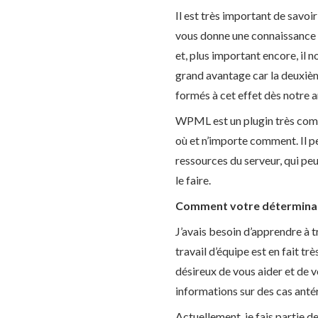
Il est très important de savoi
vous donne une connaissance gl
et, plus important encore, il
grand avantage car la deuxiè
formés à cet effet dès notre ar
WPML est un plugin très compl
où et n’importe comment. Il p
ressources du serveur, qui peut
le faire.
Comment votre déterminatio
J’avais besoin d’apprendre à t
travail d’équipe est en fait t
désireux de vous aider et de v
informations sur des cas antér
Actuellement, je fais partie de